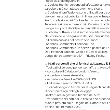
I cookies si distinguono in:
a. Cookies tecnici: servono ad effettuare la navi
sarebbero più complesse e/o meno sicure.
b. Cookies di profilazione: sono utilizzati per tr
device messaggi pubblitari in linea con le Tue 
Per l’installazione dei Cookies tecnici non è richi
Tuo device riceva e memorizzi i Cookies di profil
navigare si potrà decidere se cancellare e/o evita
Si precisa, tuttavia, che disattivando l’utilizzo d
Nel corso della navigazione del Sito, puoi ricever
utilizzano cookies nel nostro Sito, sono:
Facebook Comments (Facebook, Inc.)
Facebook Comments è un servizio gestito da Face
Dati Personali raccolti: Cookie e Dati di utilizzo.
Luogo del trattamento: USA – Privacy Policy.
3. I dati personali che ci fornisci utilizzando il S
I Tuoi dati ci servono per consentirTi, attraverso l’
– consultare il Catalogo/prodotti/servizi;
– accedere all’Area riservata;
– Accedere all’area LAVORA CON NOI;
– Utilizzare il servizio DOWNLOAD.
I Tuoi dati vengono trattati per le seguenti finalità
(i) adempiere agli obblighi di legge;
(ii) effettuare la gestione tecnica del Sito;
Il trattamento dei dati per le finalità che prece
quanto previsto dalle “Regole del Garante per i p
on-line” del 19 marzo 2015.