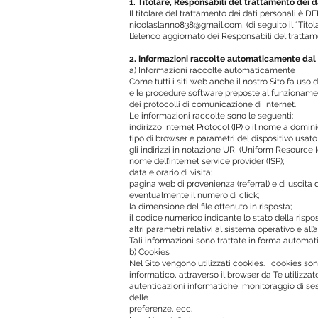
1. Titolare, Responsabili del trattamento dei 
Il titolare del trattamento dei dati personali 
nicolaslanno838@gmail.com, (di seguito il “Titola
L’elenco aggiornato dei Responsabili del trattame
2. Informazioni raccolte automaticamente dal 
a) Informazioni raccolte automaticamente
Come tutti i siti web anche il nostro Sito fa uso 
e le procedure software preposte al funzionament
dei protocolli di comunicazione di Internet.
Le informazioni raccolte sono le seguenti:
indirizzo Internet Protocol (IP) o il nome a domini
tipo di browser e parametri del dispositivo usato 
gli indirizzi in notazione URI (Uniform Resource Id
nome dell’internet service provider (ISP);
data e orario di visita;
pagina web di provenienza (referral) e di uscita d
eventualmente il numero di click;
la dimensione del file ottenuto in risposta;
il codice numerico indicante lo stato della rispost
altri parametri relativi al sistema operativo e al
Tali informazioni sono trattate in forma automati
b) Cookies
Nel Sito vengono utilizzati cookies. I cookies so
informatico, attraverso il browser da Te utilizzato
autenticazioni informatiche, monitoraggio di se
delle
preferenze, ecc.