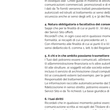
In ossequio alle “Linee guida in materia di attiv
comunicazioni commerciali, promozionali e di ma
I dati da Te forniti verranno trattati prevalentem
autorizzati ed istruiti al trattamento ai sensi d
sicurezza anche ai sensi degli artt. 5 e 32 del Re
4. Natura obbligatoria o facoltativa del conse
Sappi che per le finalità di cui ai punti (i) , (ii)
dei Servizi Sito offerti.
RicordaTi che, in ogni caso ed in qualsiasi mome
formalità, ai recapiti di cui al precedente art. 1.
Con riferimento alle finalità di cui ai punti (i) e (
sensi dell’articolo 6, comma 1, lett. b del Regola
5. A chi e in che ambito possiamo trasmettere i
I Tuoi dati potranno essere comunicati, all’inter
(i) all’amministrazione finanziaria e/o altre autor
(ii) alle strutture, ai soggetti ed alle società est
incluso il servizio di archiviazione cloud computing
(iii) ai consulenti esterni (ad esempio, per la ges
Responsabili del trattamento;
Le informazioni raccolte automaticamente dal Sito,
fidelizzazione in senso stretto, potranno essere 
Servizi Sito e da Te richiesti. La base giuridica d
6. I tuoi diritti
Ricordati che in qualsiasi momento potrai esercitar
comunicazione scritta ai recapiti del Titolare di cu