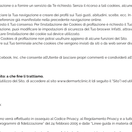
gazione o a fornire un servizio da Te richiesto. Senza il ricorso a tali cookies, a
acciare la Tua navigazione e creare dei profili sui Tuoi gusti, abitudini, scelte, ec
preferenze già manifestate nella precedente navigazione online.
esto il Tuo consenso. Per l’installazione dei Cookies di profilazione è richiesto il T
azione, puoi modificare le impostazioni di sicurezza del Tuo broswer. Infatti, attr
re l’installazione dei cookie sul device utilizzato.
ei Cookies di profilazione non potrai usufruire appieno di alcune funzioni del Sito.
e sul Tuo terminale anche cookies che vengono inviati da siti o da web server divers
book, Inc. che consente all’Utente di lasciare propri commenti e condividerli all
ito: a che fine li trattiamo.
utilizzo del Sito, di accedere al sito www.dermartclinic.it (di seguito il “Sito”) ed utili
:
dono verrà effettuato in ossequio al Codice Privacy, al Regolamento Privacy e a tutte
rogrammi di fidelizzazione” del 24 febbraio 2005 e dalle “Linee guida in materia di