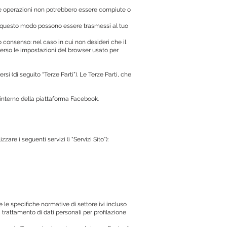
lcune operazioni non potrebbero essere compiute o
c. In questo modo possono essere trasmessi al tuo
uo consenso: nel caso in cui non desideri che il
averso le impostazioni del browser usato per
i (di seguito “Terze Parti”). Le Terze Parti, che
’interno della piattaforma Facebook.
zzare i seguenti servizi (i “Servizi Sito”):
 le specifiche normative di settore ivi incluso
 trattamento di dati personali per profilazione