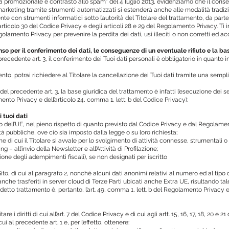
ità promozionale e contrasto allo spam” del 4 luglio 2013, evidenziamo che il cons
rketing tramite strumenti automatizzati si estenderà anche alle modalità tradizio
ente con strumenti informatici sotto l’autorità del Titolare del trattamento, da part
ell’articolo 30 del Codice Privacy e degli articoli 28 e 29 del Regolamento Privacy.
golamento Privacy per prevenire la perdita dei dati, usi illeciti o non corretti ed ac
nso per il conferimento dei dati, le conseguenze di un eventuale rifiuto e la b
 del precedente art. 3, il conferimento dei Tuoi dati personali è obbligatorio in quanto
nto, potrai richiedere al Titolare la cancellazione dei Tuoi dati tramite una sempl
ii) del precedente art. 3, la base giuridica del trattamento è infatti l’esecuzione dei ser
mento Privacy e dell’articolo 24, comma 1, lett. b del Codice Privacy);
 tuoi dati
no dell’UE, nel pieno rispetto di quanto previsto dal Codice Privacy e dal Regolamen
ità pubbliche, ove ciò sia imposto dalla legge o su loro richiesta;
erne di cui il Titolare si avvale per lo svolgimento di attività connesse, strumentali 
 – all’invio della Newsletter e all’Attività di Profilazione;
tione degli adempimenti fiscali), se non designati per iscritto
 di cui al paragrafo 2, nonché alcuni dati anonimi relativi al numero ed al tipo di i
anche trasferiti in server cloud di Terze Parti ubicati anche Extra UE, risultando t
i detto trattamento è, pertanto, l’art. 49, comma 1, lett. b del Regolamento Privacy e
e i diritti di cui all’art. 7 del Codice Privacy e di cui agli artt. 15, 16, 17, 18, 20 
i al precedente art. 1 e, per l’effetto, ottenere: