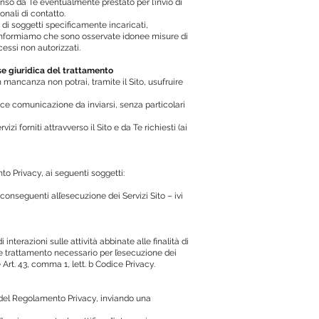
enso da Te eventualmente prestato per l’invio di
nali di contatto.
e di soggetti specificamente incaricati,
 Ti informiamo che sono osservate idonee misure di
cessi non autorizzati.
ase giuridica del trattamento
 in mancanza non potrai, tramite il Sito, usufruire
ice comunicazione da inviarsi, senza particolari
vizi forniti attravverso il Sito e da Te richiesti (ai
to Privacy, ai seguenti soggetti:
o conseguenti all’esecuzione dei Servizi Sito – ivi
nterazioni sulle attività abbinate alle finalità di
ale trattamento necessario per l’esecuzione dei
 Art. 43, comma 1, lett. b Codice Privacy.
e 21 del Regolamento Privacy, inviando una