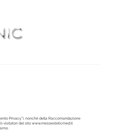
IRURGIA
PRENOTA
CONTATTI
golamento Privacy”), nonché della Raccomandazione
 visitatori del sito
www.mesoesteticmed.it
esimo.