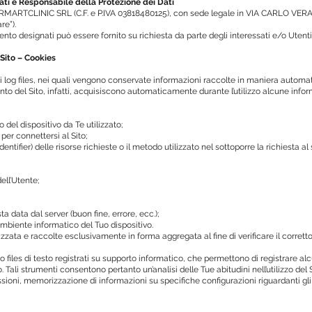
dati e Responsabile della Protezione dei Dati
è DERMARTCLINIC SRL (C.F. e P.IVA 03818480125), con sede legale in VIA CARLO VERA
re”).
nto designati può essere fornito su richiesta da parte degli interessati e/o Utenti
Sito – Cookies
di log files, nei quali vengono conservate informazioni raccolte in maniera automati
o del Sito, infatti, acquisiscono automaticamente durante l’utilizzo alcune informa
o del dispositivo da Te utilizzato;
per connettersi al Sito;
entifier) delle risorse richieste o il metodo utilizzato nel sottoporre la richiesta al 
ell’Utente;
a data dal server (buon fine, errore, ecc.);
l’ambiente informatico del Tuo dispositivo.
zzata e raccolte esclusivamente in forma aggregata al fine di verificare il corrett
no files di testo registrati su supporto informatico, che permettono di registrare a
. Tali strumenti consentono pertanto un’analisi delle Tue abitudini nell’utilizzo del Si
ssioni, memorizzazione di informazioni su specifiche configurazioni riguardanti g