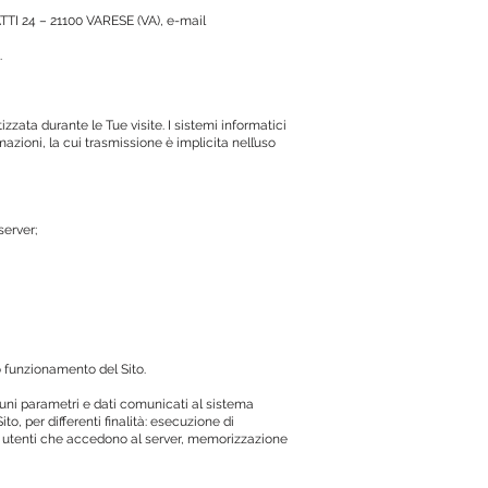
TTI 24 – 21100 VARESE (VA), e-mail
.
zzata durante le Tue visite. I sistemi informatici
zioni, la cui trasmissione è implicita nell’uso
server;
o funzionamento del Sito.
lcuni parametri e dati comunicati al sistema
to, per differenti finalità: esecuzione di
li utenti che accedono al server, memorizzazione