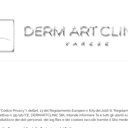
MEDICINA ESTETICA
TRATTAMENTI LASER
CH
196 (“Codice Privacy”), dell’art. 13 del Regolamento Europeo n. 679 del 2016 (il “Re
 Direttiva n. 95/46/CE, DERMARTCLINIC SRL intende informare Te e tutti gli utenti e/o
 all’utilizzo dei dati personali, dei log files e dei cookies raccolti tramite il Sito med