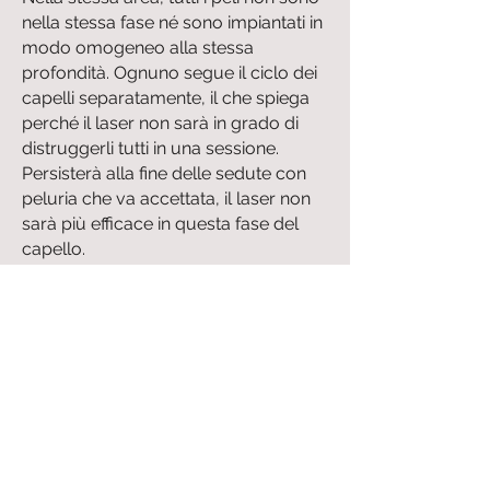
nella stessa fase né sono impiantati in
modo omogeneo alla stessa
profondità. Ognuno segue il ciclo dei
capelli separatamente, il che spiega
perché il laser non sarà in grado di
distruggerli tutti in una sessione.
Persisterà alla fine delle sedute con
peluria che va accettata, il laser non
sarà più efficace in questa fase del
capello.
PREZZO
:
I prezzi per la depilazione laser sono
generalmente più alti dei prezzi per la
depilazione con flash, diodi o
lampade IPL.
Questo è normale: il costo della
macchina è più elevato, i risultati di