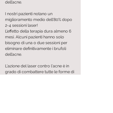
dell’acne.
I nostri pazienti notano un
miglioramento medio dell’80% dopo
2-4 sessioni laser!
L’effetto della terapia dura almeno 6
mesi. Alcuni pazienti hanno solo
bisogno di una o due sessioni per
eliminare definitivamente i brufoli
dell’acne.
L'azione del laser contro l'acne è in
grado di combattere tutte le forme di
questa patologia, a qualsiasi età,
anche nei casi più difficili. Il metodo
può trattare l'acne su tutte le parti del
viso e del corpo.
PROGRESSO DEL TRATTAMENTO
LASER ANTI ACNE